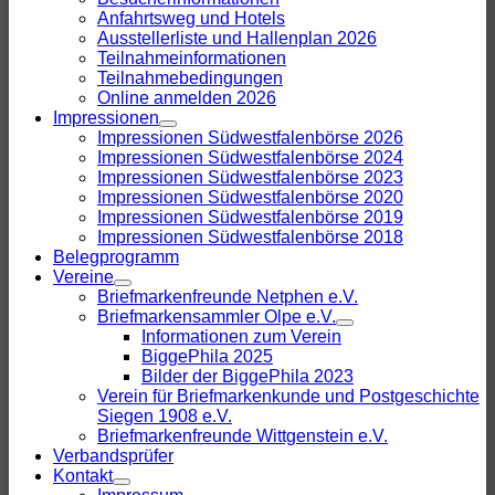
Schalter
Anfahrtsweg und Hotels
Ausstellerliste und Hallenplan 2026
Teilnahmeinformationen
Teilnahmebedingungen
Online anmelden 2026
Impressionen
Menü-
Impressionen Südwestfalenbörse 2026
Schalter
Impressionen Südwestfalenbörse 2024
Impressionen Südwestfalenbörse 2023
Impressionen Südwestfalenbörse 2020
Impressionen Südwestfalenbörse 2019
Impressionen Südwestfalenbörse 2018
Belegprogramm
Vereine
Menü-
Briefmarkenfreunde Netphen e.V.
Schalter
Briefmarkensammler Olpe e.V.
Menü-
Informationen zum Verein
Schalter
BiggePhila 2025
Bilder der BiggePhila 2023
Verein für Briefmarkenkunde und Postgeschichte
Siegen 1908 e.V.
Briefmarkenfreunde Wittgenstein e.V.
Verbandsprüfer
Kontakt
Menü-