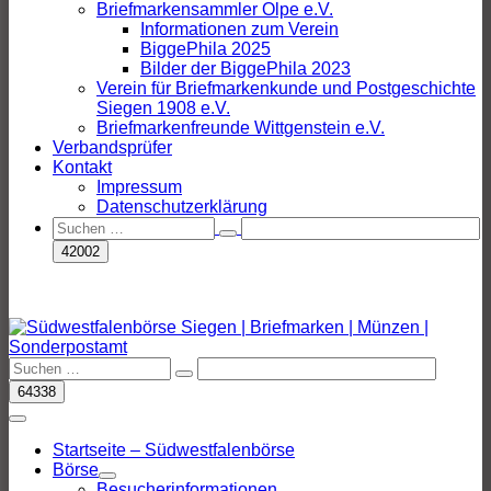
Briefmarkensammler Olpe e.V.
Informationen zum Verein
BiggePhila 2025
Bilder der BiggePhila 2023
Verein für Briefmarkenkunde und Postgeschichte
Siegen 1908 e.V.
Briefmarkenfreunde Wittgenstein e.V.
Verbandsprüfer
Kontakt
Impressum
Datenschutzerklärung
Suche-
Suche
Schalter
nach:
Suche-
Suche
Schalter
nach:
Menü-
Schalter
Startseite – Südwestfalenbörse
Börse
Menü-
Besucherinformationen